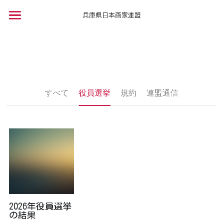
兵庫県日本画家連盟
トップ
お問い合わせ
連盟について・募集要項
すべて
役員選挙
規約
連盟通信
会員紹介
連盟について
募集要項
会員ページ
募集要項
お問合せ
2026年役員選挙
の結果